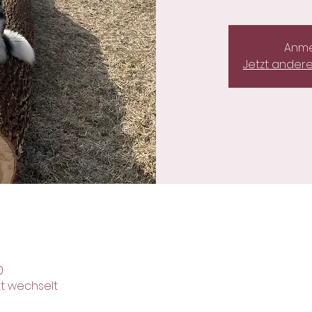
Anme
Jetzt ander
0
kt wechselt