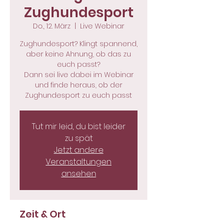
Zughundesport
Do., 12. März
  |  
Live Webinar
Zughundesport? Klingt spannend,
aber keine Ahnung, ob das zu
euch passt?
Dann sei live dabei im Webinar
und finde heraus, ob der
Zughundesport zu euch passt
Tut mir leid, du bist leider
zu spät
Jetzt andere
Veranstaltungen
ansehen
Zeit & Ort