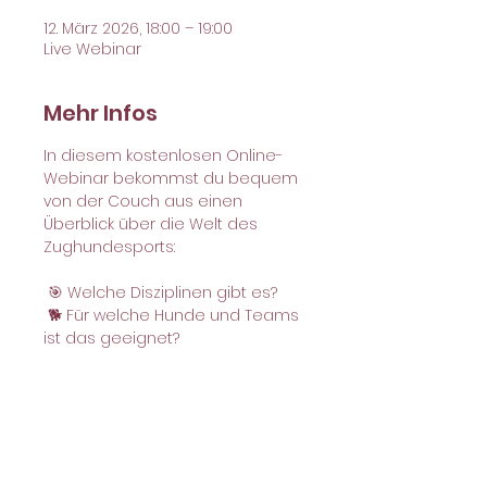
12. März 2026, 18:00 – 19:00
Live Webinar
Mehr Infos
In diesem kostenlosen Online-
Webinar bekommst du bequem 
von der Couch aus einen 
Überblick über die Welt des 
Zughundesports:
 🎯 Welche Disziplinen gibt es?
 🐕 Für welche Hunde und Teams 
ist das geeignet?
 🚴🏻‍♀️ Was braucht man an 
Ausrüstung & Voraussetzungen?
 💬 Und was, wenn mein Hund 
(noch) nicht zieht oder sehr 
stark zieht?