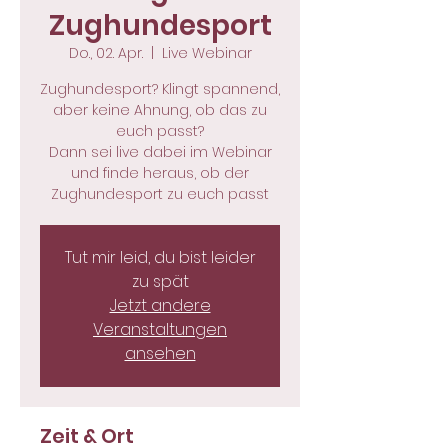
Zughundesport
Do., 02. Apr.
  |  
Live Webinar
Zughundesport? Klingt spannend,
aber keine Ahnung, ob das zu
euch passt?
Dann sei live dabei im Webinar
und finde heraus, ob der
Zughundesport zu euch passt
Tut mir leid, du bist leider
zu spät
Jetzt andere
Veranstaltungen
ansehen
Zeit & Ort