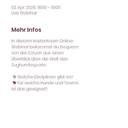
02. Apr. 2026, 18:00 – 19:00
Live Webinar
Mehr Infos
In diesem kostenlosen Online-
Webinar bekommst du bequem 
von der Couch aus einen 
Überblick über die Welt des 
Zughundesports:
 🎯 Welche Disziplinen gibt es?
 🐕 Für welche Hunde und Teams 
ist das geeignet?
 🚴🏻‍♀️ Was braucht man an 
Ausrüstung & Voraussetzungen?
 💬 Und was, wenn mein Hund 
(noch) nicht zieht oder sehr 
stark zieht?