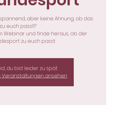
undesport
 spannend, aber keine Ahnung, ob das
zu euch passt?
im Webinar und finde heraus, ob der
desport zu euch passt
eid, du bist leider zu spät
e Veranstaltungen ansehen