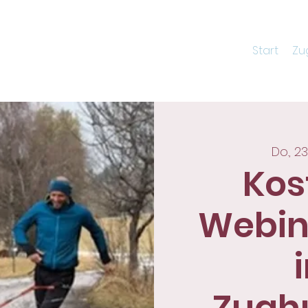
Start
Zu
Do., 23
Kos
Webina