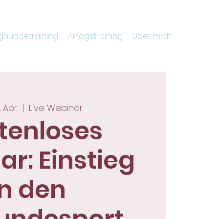
ghundetraining
Alltagstraining
Über mich
. Apr.
  |  
Live Webinar
tenloses
r: Einstieg
in den