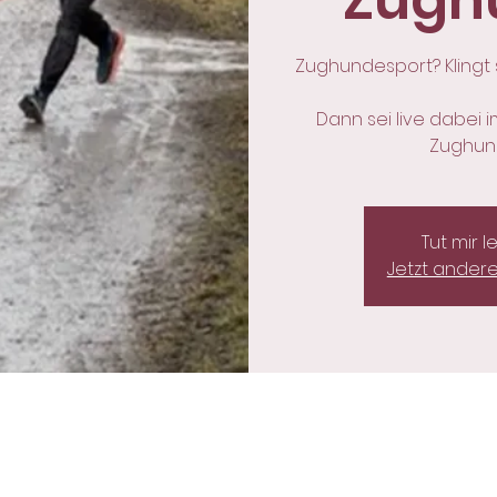
Zugh
Zughundesport? Klingt
Dann sei live dabei 
Zughun
Tut mir l
Jetzt ander