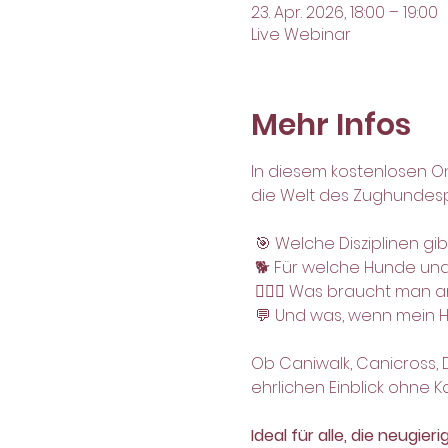
23. Apr. 2026, 18:00 – 19:00
Live Webinar
Mehr Infos
In diesem kostenlosen 
die Welt des Zughundesp
 🎯 Welche Disziplinen gib
 🐕 Für welche Hunde un
 🚴🏻‍♀️ Was braucht ma
 💬 Und was, wenn mein H
Ob Caniwalk, Canicross,
ehrlichen Einblick ohne K
Ideal für alle, die neugier