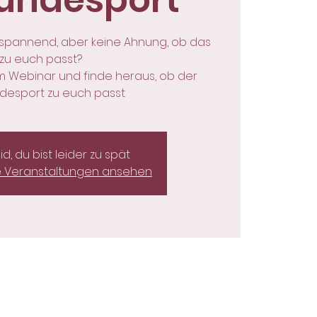
undesport
 spannend, aber keine Ahnung, ob das
zu euch passt?
im Webinar und finde heraus, ob der
desport zu euch passt
eid, du bist leider zu spät
e Veranstaltungen ansehen