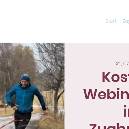
Start
Zu
Do., 07
Kos
Webina