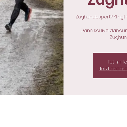
Zugh
Zughundesport? Klingt
Dann sei live dabei 
Zughun
Tut mir l
Jetzt ander