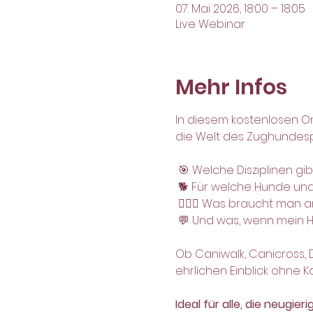
07. Mai 2026, 18:00 – 18:05
Live Webinar
Mehr Infos
In diesem kostenlosen 
die Welt des Zughundesp
 🎯 Welche Disziplinen gib
 🐕 Für welche Hunde un
 🚴🏻‍♀️ Was braucht ma
 💬 Und was, wenn mein H
Ob Caniwalk, Canicross,
ehrlichen Einblick ohne K
Ideal für alle, die neugier