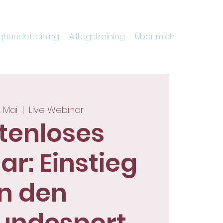
ghundetraining
Alltagstraining
Über mich
. Mai
  |  
Live Webinar
tenloses
r: Einstieg
in den