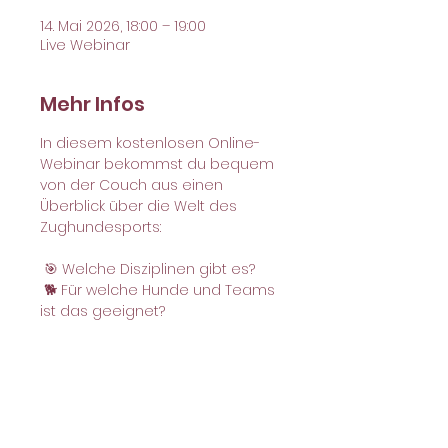
14. Mai 2026, 18:00 – 19:00
Live Webinar
Mehr Infos
In diesem kostenlosen Online-
Webinar bekommst du bequem 
von der Couch aus einen 
Überblick über die Welt des 
Zughundesports:
 🎯 Welche Disziplinen gibt es?
 🐕 Für welche Hunde und Teams 
ist das geeignet?
 🚴🏻‍♀️ Was braucht man an 
Ausrüstung & Voraussetzungen?
 💬 Und was, wenn mein Hund 
(noch) nicht zieht oder sehr 
stark zieht?