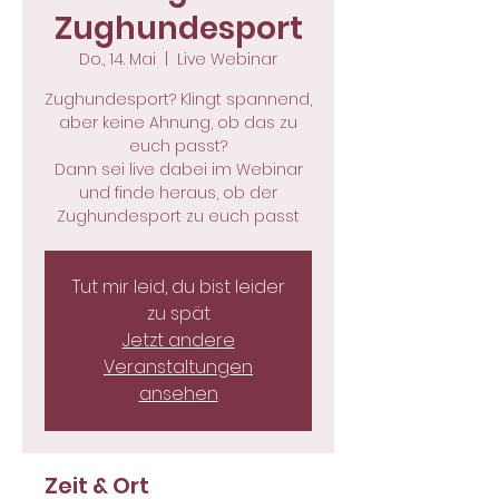
Zughundesport
Do., 14. Mai
  |  
Live Webinar
Zughundesport? Klingt spannend,
aber keine Ahnung, ob das zu
euch passt?
Dann sei live dabei im Webinar
und finde heraus, ob der
Zughundesport zu euch passt
Tut mir leid, du bist leider
zu spät
Jetzt andere
Veranstaltungen
ansehen
Zeit & Ort